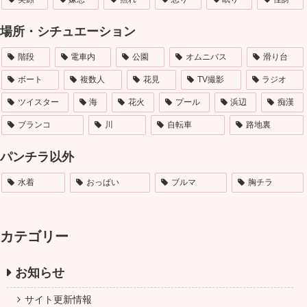
場所・シチュエーション
階段
電車内
公園
オムニバス
滑り台
ボート
複数人
花見
TV撮影
ラジオ
ツイスター
海
花火
プール
浜辺
痴漢
ブランコ
川
自転車
路地裏
パンチラ以外
水着
おっぱい
ブルマ
胸チラ
カテゴリー
お知らせ
サイト更新情報