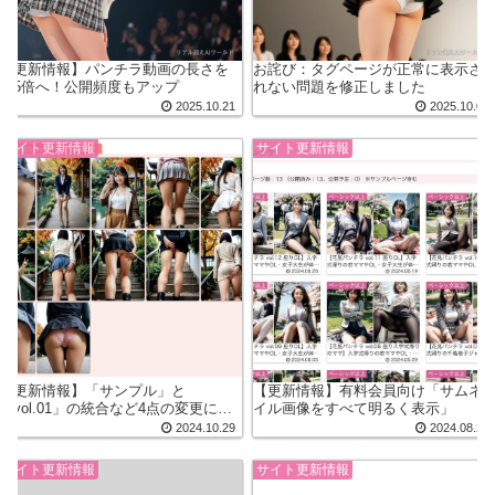
【更新情報】パンチラ動画の長さを
お詫び：タグページが正常に表示さ
約5倍へ！公開頻度もアップ
れない問題を修正しました
2025.10.21
2025.10.01
サイト更新情報
サイト更新情報
【更新情報】「サンプル」と
【更新情報】有料会員向け「サムネ
「vol.01」の統合など4点の変更につ
イル画像をすべて明るく表示」
いて
2024.10.29
2024.08.24
サイト更新情報
サイト更新情報