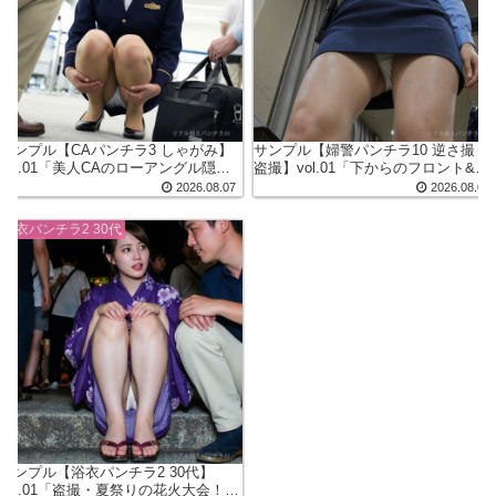
サンプル【CAパンチラ3 しゃがみ】
サンプル【婦警パンチラ10 逆さ撮り
vol.01「美人CAのローアングル隠し
盗撮】vol.01「下からのフロント&背
撮り」
後から撮られてしまった婦警さん」
2026.08.07
2026.08.07
浴衣パンチラ2 30代
サンプル【浴衣パンチラ2 30代】
vol.01「盗撮・夏祭りの花火大会！座