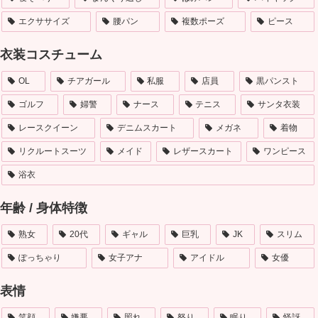
エクササイズ
腰パン
複数ポーズ
ピース
衣装コスチューム
OL
チアガール
私服
店員
黒パンスト
ゴルフ
婦警
ナース
テニス
サンタ衣装
レースクイーン
デニムスカート
メガネ
着物
リクルートスーツ
メイド
レザースカート
ワンピース
浴衣
年齢 / 身体特徴
熟女
20代
ギャル
巨乳
JK
スリム
ぽっちゃり
女子アナ
アイドル
女優
表情
笑顔
嫌悪
照れ
怒り
眠り
怪訝