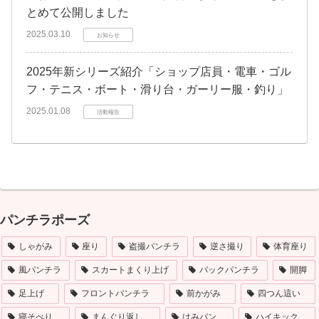
とめて公開しました
2025.03.10
お知らせ
2025年新シリーズ紹介「ショップ店員・電車・ゴル
フ・テニス・ボート・滑り台・ガーリー服・釣り」
2025.01.08
活動報告
パンチラポーズ
しゃがみ
座り
盗撮パンチラ
逆さ撮り
体育座り
風パンチラ
スカートまくり上げ
バックパンチラ
開脚
足上げ
フロントパンチラ
前かがみ
四つん這い
寝そべり
まんぐり返し
はみパン
ハイキック