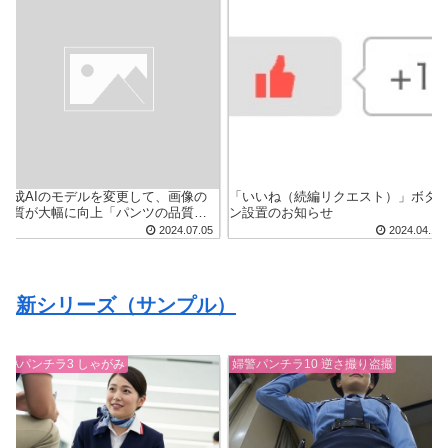
生成AIのモデルを変更して、画像の
「いいね（続編リクエスト）」ボタ
品質が大幅に向上「パンツの品質・
ン設置のお知らせ
種類を増やしていきます」
2024.07.05
2024.04.18
新シリーズ（サンプル）
CAパンチラ3 しゃがみ
婦警パンチラ10 逆さ撮り盗撮