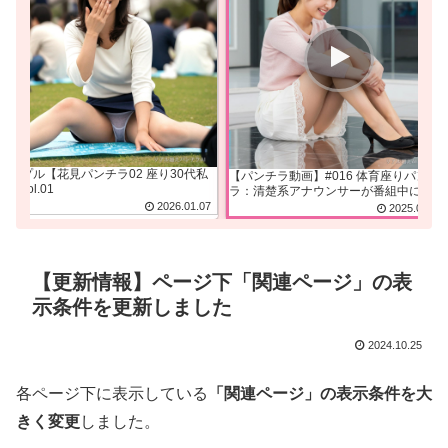
サンプル【花見パンチラ02 座り30代私
【パンチラ動画】#016 体育座りパンチ
服】vol.01
ラ：清楚系アナウンサーが番組中に白ミ
ニから下着が見えてた
2026.01.07
2025.01.31
【更新情報】ページ下「関連ページ」の表
示条件を更新しました
2024.10.25
各ページ下に表示している
「関連ページ」の表示条件を大
きく変更
しました。