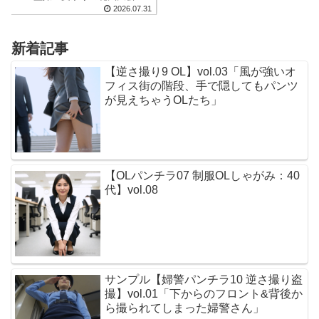
った浴衣の隙間から見えちゃったパ
2026.07.31
ンツ」
新着記事
【逆さ撮り9 OL】vol.03「風が強いオ
フィス街の階段、手で隠してもパンツ
が見えちゃうOLたち」
【OLパンチラ07 制服OLしゃがみ：40
代】vol.08
サンプル【婦警パンチラ10 逆さ撮り盗
撮】vol.01「下からのフロント&背後か
ら撮られてしまった婦警さん」