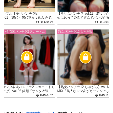
サンプル【座りパンチラ5】
【滑り台パンチラ vol.11】若ママが童
vol.01「30代・40代熟女：飲み会でテ
心に返って公園で遊んでパンツが丸
ーブル下から盗撮」
え
2026.04.24
2024.08.06
サンタ衣装パンチラ2 スカートまくり上げ
熟女パンチラ12 しゃがみ
【サンタ衣装パンチラ2 スカートまく
【熟女パンチラ12 しゃがみ】vol.14
り上げ】vol.06 笑顔「サンタ衣装で
MIX「美人なママ友がキッチンでしゃ
自分でスカートをまくり上げてパン
がみパンチラ」
2025.04.25
2025.11.12
ツを見せてくれる美女（20代30
代）」