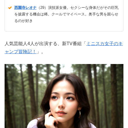
西園寺レオナ
（29）演技派女優。セクシーな身体だがその巨乳
を披露する機会は稀。クールでマイペース。奥手な男を困らせ
るのが好き
人気芸能人4人が出演する、新TV番組「
ミニスカ女子のキ
ャンプ冒険記！
」。