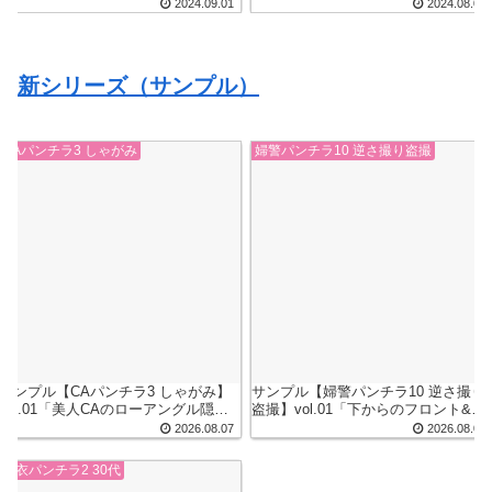
優】
2024.09.01
2024.08.01
新シリーズ（サンプル）
CAパンチラ3 しゃがみ
婦警パンチラ10 逆さ撮り盗撮
サンプル【CAパンチラ3 しゃがみ】
サンプル【婦警パンチラ10 逆さ撮り
vol.01「美人CAのローアングル隠し
盗撮】vol.01「下からのフロント&背
撮り」
後から撮られてしまった婦警さん」
2026.08.07
2026.08.07
浴衣パンチラ2 30代