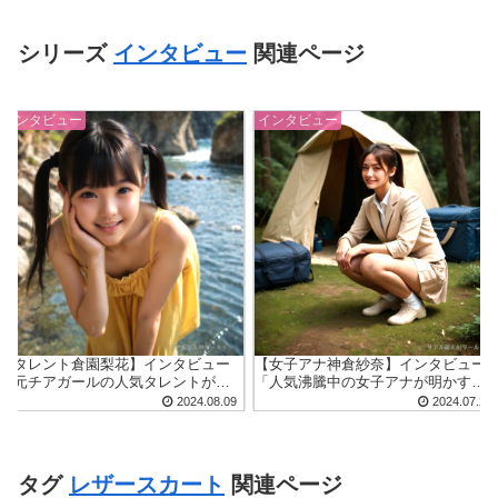
シリーズ
インタビュー
関連ページ
インタビュー
インタビュー
【タレント倉園梨花】インタビュー
【女子アナ神倉紗奈】インタビュー
「元チアガールの人気タレントが暴
「人気沸騰中の女子アナが明かすミ
露!?ミニスカ＆ブルマでずぶ濡れな川
ニスカお転婆エピソード」
2024.08.09
2024.07.26
遊び」
タグ
レザースカート
関連ページ