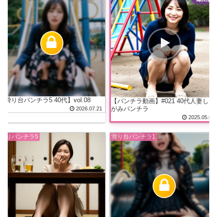
【滑り台パンチラ5 40代】vol.08
【パンチラ動画】#021 40代人妻しゃ
がみパンチラ
2026.07.21
2025.05.02
座りパンチラ5
滑り台パンチラ1