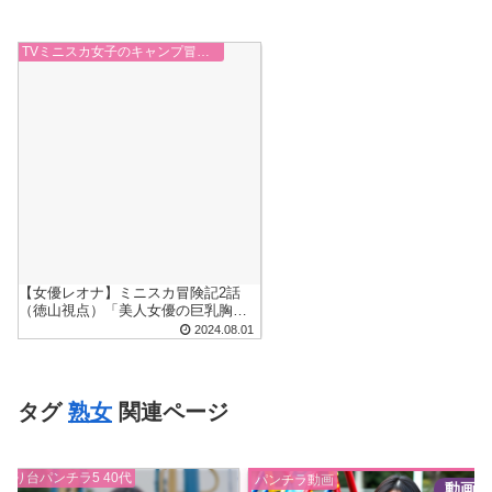
TVミニスカ女子のキャンプ冒険記
【女優レオナ】ミニスカ冒険記2話
（徳山視点）「美人女優の巨乳胸チ
ラ&パンチラ悩殺」
2024.08.01
タグ
熟女
関連ページ
滑り台パンチラ5 40代
パンチラ動画