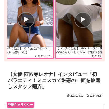
【パンチラ動画】#074 足こぎボート5
【パンチラ動画】#092 ナース1 | 前かが
ギャル系 | 盗撮・覗き
み後ろから・しゃがみ・階段逆さ撮り
2026.07.26
2026.02.15
【女優 西園寺レオナ】インタビュー「初
バラエティ！ミニスカで魅惑の一面を披露
しスタッフ翻弄」
2024.08.02
2024.08.17
登場キャラクター