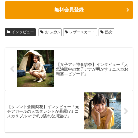
無料会員登録
インタビュー
おっぱい
レザースカート
熟女
【女子アナ神倉紗奈】インタビュー「人
気沸騰中の女子アナが明かすミニスカお
転婆エピソード」
【タレント倉園梨花】インタビュー「元
チアガールの人気タレントが暴露!?ミニ
スカ＆ブルマでずぶ濡れな川遊び」