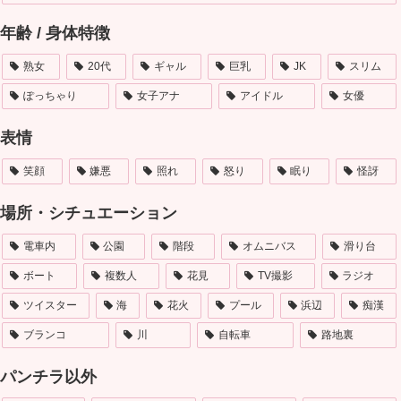
年齢 / 身体特徴
熟女
20代
ギャル
巨乳
JK
スリム
ぽっちゃり
女子アナ
アイドル
女優
表情
笑顔
嫌悪
照れ
怒り
眠り
怪訝
場所・シチュエーション
電車内
公園
階段
オムニバス
滑り台
ボート
複数人
花見
TV撮影
ラジオ
ツイスター
海
花火
プール
浜辺
痴漢
ブランコ
川
自転車
路地裏
パンチラ以外