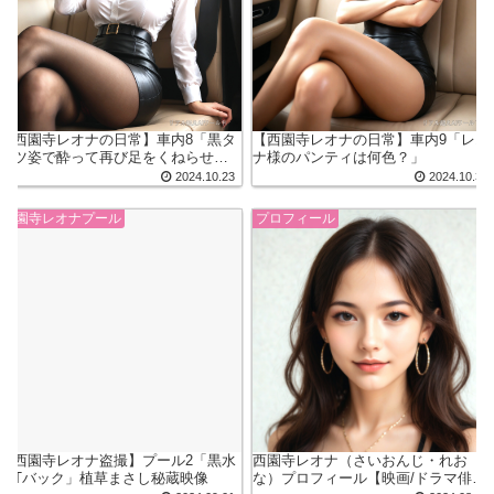
【西園寺レオナの日常】車内8「黒タ
【西園寺レオナの日常】車内9「レオ
イツ姿で酔って再び足をくねらせ
ナ様のパンティは何色？」
て…」
2024.10.23
2024.10.30
西園寺レオナプール
プロフィール
【西園寺レオナ盗撮】プール2「黒水
西園寺レオナ（さいおんじ・れお
着Tバック」植草まさし秘蔵映像
な）プロフィール【映画/ドラマ俳