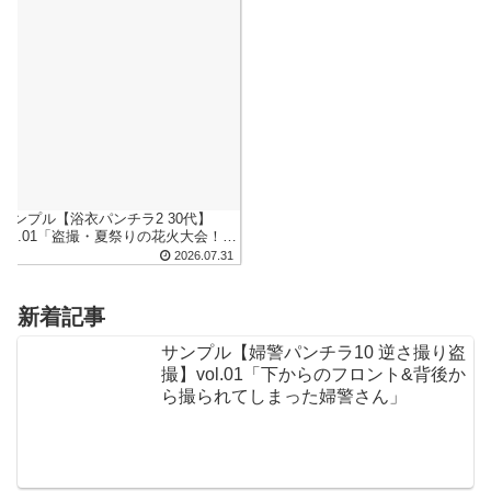
サンプル【浴衣パンチラ2 30代】
vol.01「盗撮・夏祭りの花火大会！座
った浴衣の隙間から見えちゃったパ
2026.07.31
ンツ」
新着記事
サンプル【婦警パンチラ10 逆さ撮り盗
撮】vol.01「下からのフロント&背後か
ら撮られてしまった婦警さん」