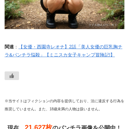
関連
：
【女優・西園寺レオナ】2話「美人女優の巨乳胸チ
ラ&パンチラ悩殺」【ミニスカ女子キャンプ冒険記!】
※当サイトはフィクションの内容を提供しており、法に違反する行為を
推奨していません。また、18歳未満の人物は扱いません。
21,627枚
現在、
のパンチラ画像を公開中！