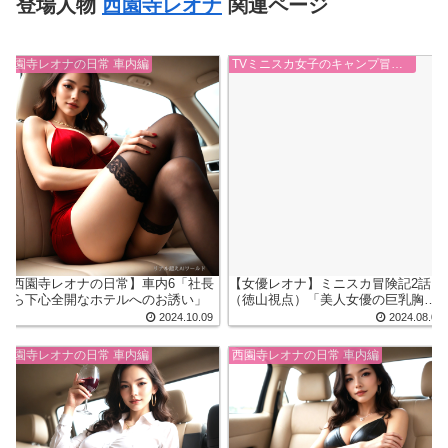
登場人物
西園寺レオナ
関連ページ
西園寺レオナの日常 車内編
TVミニスカ女子のキャンプ冒険記
【西園寺レオナの日常】車内6「社長
【女優レオナ】ミニスカ冒険記2話
から下心全開なホテルへのお誘い」
（徳山視点）「美人女優の巨乳胸チ
ラ&パンチラ悩殺」
2024.10.09
2024.08.01
西園寺レオナの日常 車内編
西園寺レオナの日常 車内編