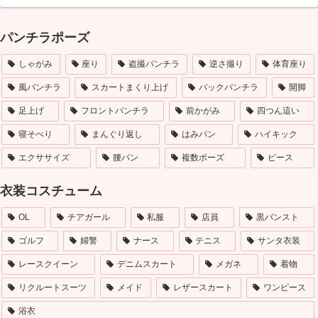
パンチラポーズ
しゃがみ
座り
盗撮パンチラ
逆さ撮り
体育座り
風パンチラ
スカートまくり上げ
バックパンチラ
開脚
足上げ
フロントパンチラ
前かがみ
四つん這い
寝そべり
まんぐり返し
はみパン
ハイキック
エクササイズ
腰パン
複数ポーズ
ピース
衣装コスチューム
OL
チアガール
私服
店員
黒パンスト
ゴルフ
婦警
ナース
テニス
サンタ衣装
レースクイーン
デニムスカート
メガネ
着物
リクルートスーツ
メイド
レザースカート
ワンピース
浴衣